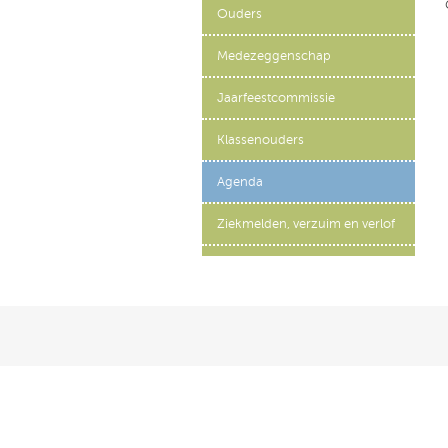
Ouders
Medezeggenschap
Jaarfeestcommissie
Klassenouders
Agenda
Ziekmelden, verzuim en verlof