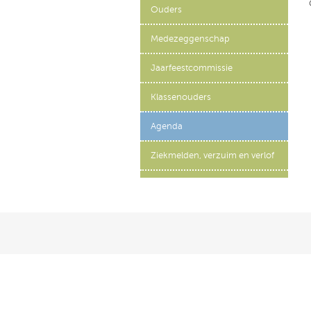
Ouders
Medezeggenschap
Jaarfeestcommissie
Klassenouders
Agenda
Ziekmelden, verzuim en verlof