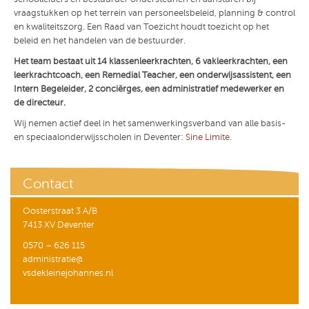
vraagstukken op het terrein van personeelsbeleid, planning & control
en kwaliteitszorg. Een Raad van Toezicht houdt toezicht op het
beleid en het handelen van de bestuurder.
Het team bestaat uit 14 klassenleerkrachten, 6 vakleerkrachten, een
leerkrachtcoach, een Remedial Teacher, een onderwijsassistent, een
Intern Begeleider, 2 conciërges, een administratief medewerker en
de directeur.
Wij nemen actief deel in het samenwerkingsverband van alle basis-
en speciaalonderwijsscholen in Deventer:
Sine Limite
.
Contact
Oosterstraat 3 A/B
7413 XV Deventer
0570 – 626 115
administratie@
vsdekleinejohannes.nl